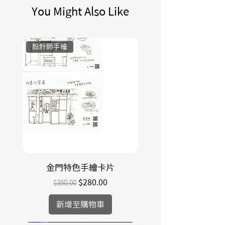
You Might Also Like
award Winner 
法國DNA Paris design award 
Winner 
設計師手繪
德國Reddot紅點視覺傳達暨品牌
設計大獎  Winner 
韓國K-design Gold Winner
創作理念：
透過立體卡片的結構呈現洋樓建築造
型特色，希望大家來到金門這個地方
可以帶走他們在金門的回憶！立體卡
片共有八張，分別是北山古洋樓、歐
陽鐘遠、陳景蘭洋樓、張文帝洋樓、
董允耀洋樓、陳期宰洋樓、陳清吉洋
金門特色手繪卡片
樓、青岐蘭庭別墅，每一張卡片都記
一般價格
促銷價格
$280.00
$350.00
錄著那棟洋樓的歷史背景，卡片外觀
使用了藍色及磚紅色去做搭配，因為
新增至購物車
在金門的風景，一眼望過，是閩式建
築的磚紅和由淺入深的藍天！