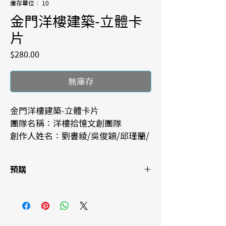
庫存單位： 10
金門洋樓建築-立體卡
片
價
$280.00
格
無庫存
金門洋樓建築-立體卡片
團隊名稱：洋樓拾憶文創團隊
創作人姓名：劉書綾/吳俊穎/邱瑾蘭/
蔡善昀/姚沛妤/劉昉欣
榮獲七大項視覺傳達設計指標大獎
預購
台灣金點新秀 贊助特別獎
台灣A+ 文化資產設計獎 視傳類 
本產品為設計師手作, 採預購制, 交貨期需10-
銀獎
12天(不含運送延遲期)
台灣金星獎 視覺傳達類 優選
美國Communication art 