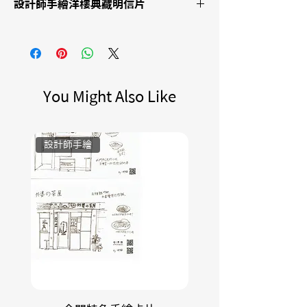
賞味期限：2026/06/05
設計師手繪洋樓典藏明信片
淨重：60g ±5%
原產地：臺灣
出品商：默釧企業社
總代理: 古洋樓有限公司
地址：金門縣金城鎮前水頭4號
You Might Also Like
電話：0905-989286
服務LINE ID：@745aikli
製造商: 好田興業有限公司
設計師手繪
可可比例：75% 經典黑巧克力
保存方式：請放置於乾燥陰涼處，或
冰箱冷藏
過敏原:本產品生產製程其設備可能有
處理堅
果類、芒果、奶製品及其製品