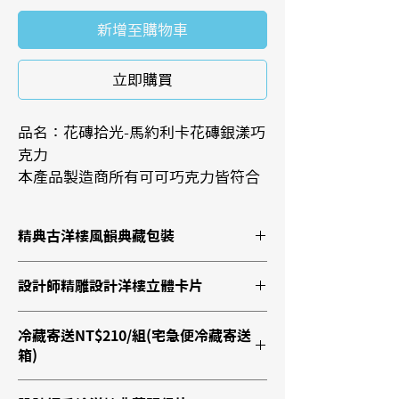
新增至購物車
立即購買
品名：花磚拾光-馬約利卡花磚銀漾巧
克力
本產品製造商所有可可巧克力皆符合
歐盟鎘含量標準，通過SGS農藥、重
金屬檢測合格
精典古洋樓風韻典藏包裝
產品特色：低加工、100%純可可研
磨以可可直接做成巧克力，低添加、
設計師精雕設計洋樓立體卡片
無代可可脂
臺灣銀耳精萃研粉添加， 潤澤順口
冷藏寄送NT$210/組(宅急便冷藏寄送
成份： 可可膏、砂糖、可可脂、銀耳
箱)
保存期限：12個月