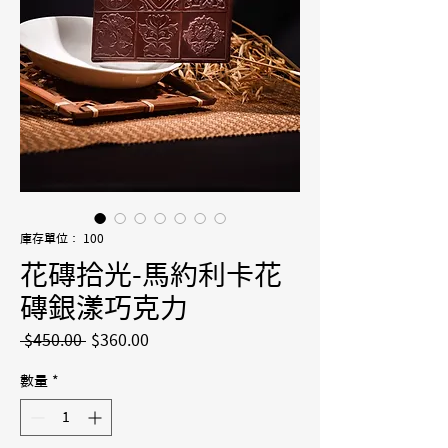
庫存單位： 100
花磚拾光-馬約利卡花
磚銀漾巧克力
一
促
 $450.00 
$360.00
般
銷
價
價
數量
*
格
格