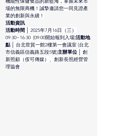
機能性保健食品的新藍海，掌握未來市
場的無限商機！誠摯邀請您一同見證產
業的創新與永續！
活動資訊
活動時間
 │ 2025年7月16日（三）
09:30~16:30  (09:00開始報到入場)
活動地
點
 │ 台北世貿一館2樓第一會議室 (台北
市信義區信義路五段5號)
主辦單位
 │ 創
新照顧（侒可傳媒）、創新長照經營管
理協會